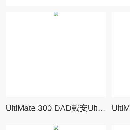
UltiMate 300 DAD戴安UltiMate 300 DAD氘灯 Dionex氘灯