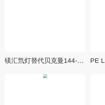
镁汇氘灯替代贝克曼144-667/DS251-05J